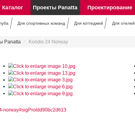
Каталог
Проекты Panatta
Проектирование
луба
Для спортивных команд
Для коттеджей
Для отелей
ы Panatta
Kondis 24 Norway
s-24-norway#sigProIdd90bc2d613