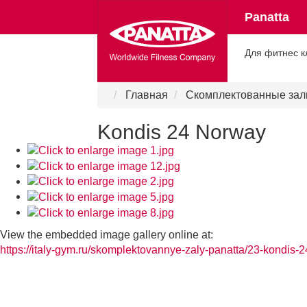
Panatta
Для фитнес к
Panatta в России
Главная
Скомплектованные зал
Kondis 24 Norway
View the embedded image gallery online at:
https://italy-gym.ru/skomplektovannye-zaly-panatta/23-kondi