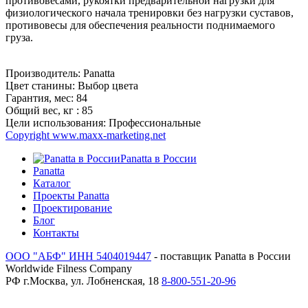
противовесами, рукоятки предварительной нагрузки для
физиологического начала тренировки без нагрузки суставов,
противовесы для обеспечения реальности поднимаемого
груза.
Производитель:
Panatta
Цвет станины:
Выбор цвета
Гарантия, мес:
84
Общий вес, кг :
85
Цели использования:
Профессиональные
Copyright www.maxx-marketing.net
Panatta в России
Panatta
Каталог
Проекты Panatta
Проектирование
Блог
Контакты
ООО "АБФ" ИНН 5404019447
- поставщик Panatta в России
Worldwide Filness Company
РФ г.Москва, ул. Лобненская, 18
8-800-551-20-96