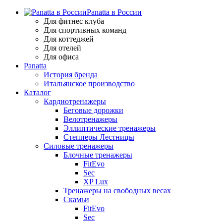
Panatta в России
Для фитнес клуба
Для спортивных команд
Для коттеджей
Для отелей
Для офиса
Panatta
История бренда
Итальянское производство
Каталог
Кардиотренажеры
Беговые дорожки
Велотренажеры
Эллиптические тренажеры
Степперы Лестницы
Силовые тренажеры
Блочные тренажеры
FitEvo
Sec
XP Lux
Тренажеры на свободных весах
Скамьи
FitEvo
Sec