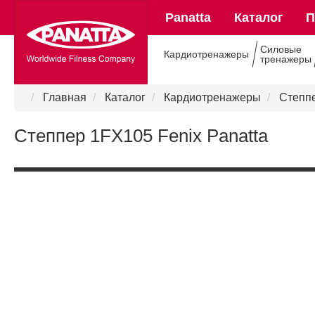
Panatta
Каталог
П
Силовые
Кардиотренажеры
тренажеры
Panatta в России
Главная
Каталог
Кардиотренажеры
Степп
Степпер 1FX105 Fenix Panatta