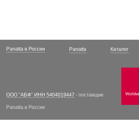
Panatta в России
Panatta
Каталог
Worldw
ООО "АБФ" ИНН 5404019447
- поставщик
Panatta в России