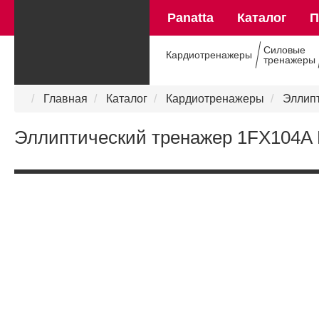
Panatta
Каталог
П
Силовые
Кардиотренажеры
тренажеры
Panatta в России
Главная
Каталог
Кардиотренажеры
Эллип
Эллиптический тренажер 1FX104A F