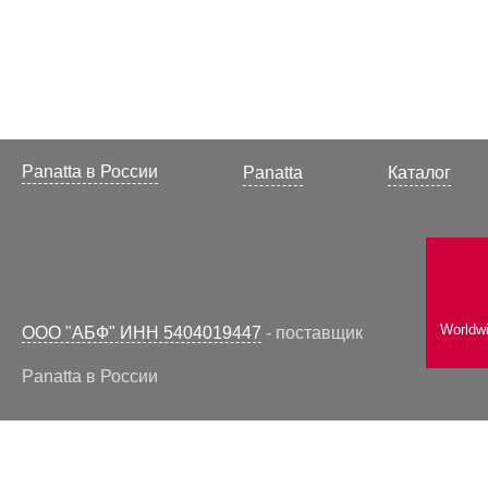
Panatta в России
Panatta
Каталог
Worldw
ООО "АБФ" ИНН 5404019447
- поставщик
Panatta в России